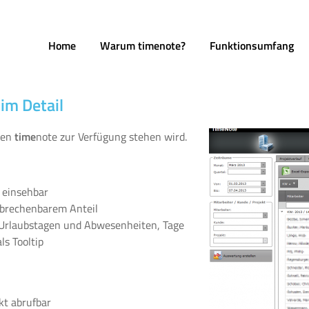
Home
Warum timenote?
Funktionsumfang
im Detail
uen
time
note zur Verfügung stehen wird.
 einsehbar
brechenbarem Anteil
 Urlaubstagen und Abwesenheiten, Tage
s Tooltip
kt abrufbar