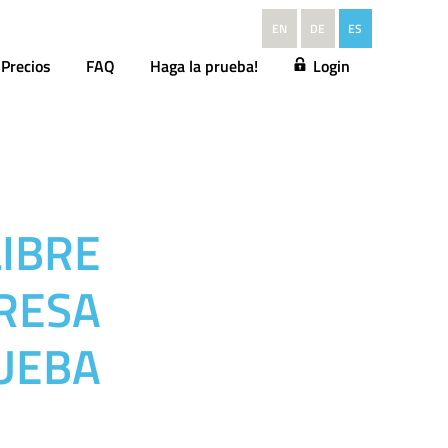
EN
DE
ES
Precios
FAQ
Haga la prueba!
Login
LIBRE
RESA
UEBA