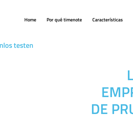
Home
Por qué timenote
Características
enlos testen
EMP
DE PR