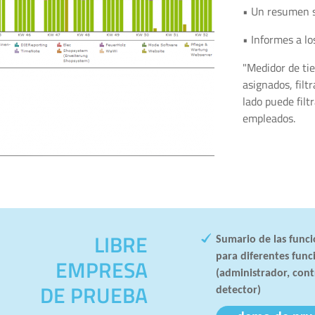
• Un resumen s
• Informes a l
"Medidor de ti
asignados, filt
lado puede filt
empleados.
LIBRE
Sumario de las func
para diferentes func
EMPRESA
(administrador, cont
DE PRUEBA
detector)