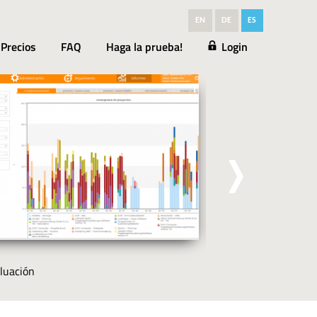
EN
DE
ES
Precios
FAQ
Haga la prueba!
Login
luación
Clientes / Proyect