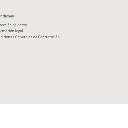
htliches
tección de datos
ormación legal
diciones Generales de Contratación